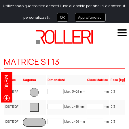
Utilizzando questo sito accetti l’uso di cookie per analisi e contenuti
personalizzati.
OK
Approfondisci
MATRICE ST13
MENU
Codice
Sagoma
Dimensioni
Gioco Matrice
Peso [kg]
IDST13RF
Max. Ø=26 mm
mm
0.3
IDST13QF
Max. L=18 mm
mm
0.3
IDST13OF
Max. L=26 mm
mm
0.3