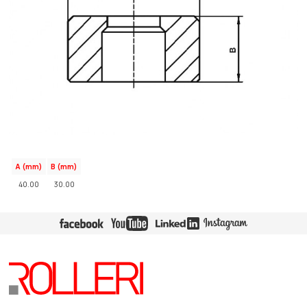
A (mm)
B (mm)
40.00
30.00