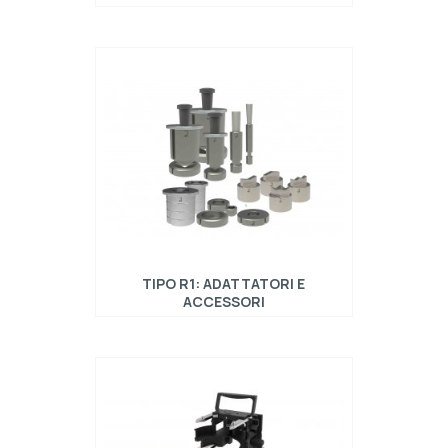
Utensili multitool tipo torretta alta compatibili
con: Wilson, Mate, Matrix, Ermaksan
TIPO R1: ADATTATORI E
ACCESSORI
Adattatori e accessori per utensili tipo torretta
alta compatibili con: Amada, Amada ABS,
Wilson HP, Wilson HP WLS e Mate Ultra Tec