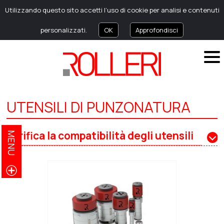
Utilizzando questo sito accetti l’uso di cookie per analisi e contenuti
personalizzati.
OK
Approfondisci
UTENSILI DI PUNZONATURA
Verifica la compatibilità degli utensili
MENU