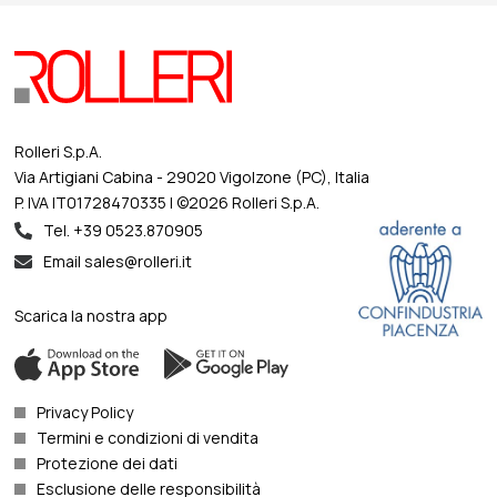
Wilson HP, Wilson HP WLS e Mate Ultra Tec
Rolleri S.p.A.
Via Artigiani Cabina - 29020 Vigolzone (PC), Italia
P. IVA IT01728470335 | ©2026 Rolleri S.p.A.
Tel. +39 0523.870905
Email sales@rolleri.it
Scarica la nostra app
Privacy Policy
Termini e condizioni di vendita
Protezione dei dati
Esclusione delle responsibilità