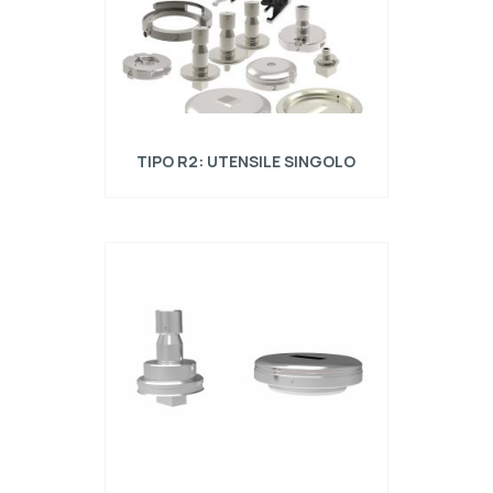
TIPO R2: UTENSILE SINGOLO
Utensili singoli tipo Trumpf compatibili con
punzonatrici con attacco Trumpf