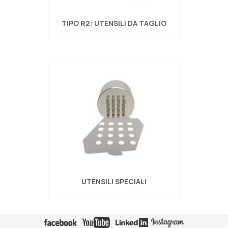
TIPO R2: UTENSILI DA TAGLIO
Utensili da taglio tipo Trumpf compatibili con
punzonatrici Trumpf.
UTENSILI SPECIALI
Utensili speciali tipo torretta alta compatibili
con punzonatrici con: Amada, Amada ABS,