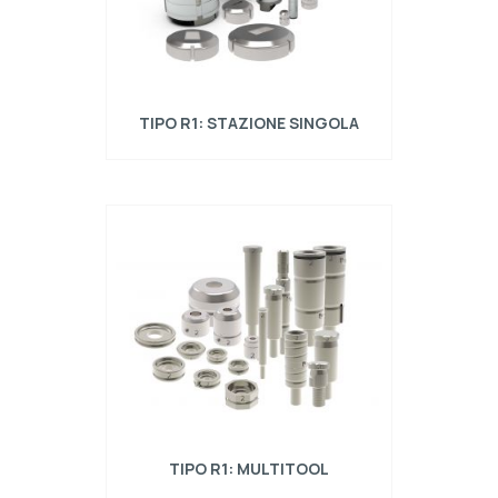
TIPO R1: STAZIONE SINGOLA
Utensili a stazione singola tipo torretta alta
compatibili con: Amada, Amada ABS, Wilson
HP, Wilson HP WLS e Mate Ultra Tec
TIPO R1: MULTITOOL