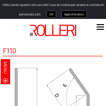
Utilizzando questo sito accetti l’uso di cookie per analisi e contenuti
personalizzati.
OK
Approfondisci
F110
MENU