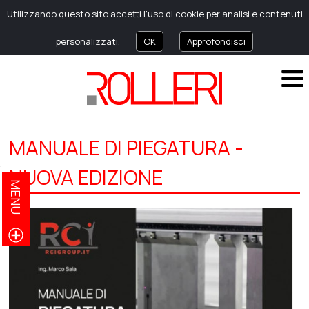
Utilizzando questo sito accetti l’uso di cookie per analisi e contenuti
personalizzati.
OK
Approfondisci
MANUALE DI PIEGATURA -
NUOVA EDIZIONE
MENU