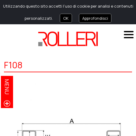
Utilizzando questo sito accetti l’uso di cookie per analisi e contenuti
personalizzati.
OK
Approfondisci
F108
MENU