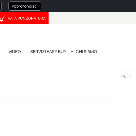
Approfondisci
VAI A PUNZONATURA
ČEŠTINA
中文
VIDEO
SERVIZI EASY BUY
CHI SIAMO
O
ATURA
MANUALE DI PIEGATURA - NUOVA EDIZIONE
LA NOSTRA STORIA
TOOL EVOLUTION 4.0
BANDO POR FESR 2014/2020
PRIVACY POLICY
CORPORATE GOVERNANCE
WHISTLEBLOWING
F76