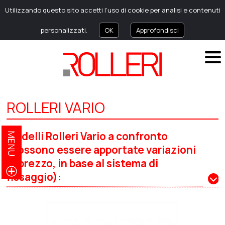
Utilizzando questo sito accetti l’uso di cookie per analisi e contenuti
personalizzati.
OK
Approfondisci
ROLLERI VARIO
Modelli Rolleri Vario a confronto
MENU
(possono essere apportate variazioni
di prezzo, in base al sistema di
fissaggio):