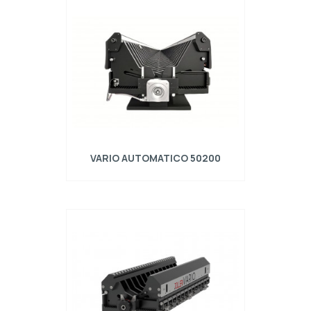
VARIO AUTOMATICO 50200
Realizzato in acciaio S700MC Completo di N°
1 centralina pneumatica VARIO/PPU/01 per
sblocco apertura tramite cilindri pneumatici.
Movimentazione tramite sistema
motorizzato VARIO AUTO/02/R composto da:
- coppia di Motoriduttori Omron applicati alle
due testate della matrice; - cabinet con
centralina di comando e PLC a schermo
touch; - set cav…