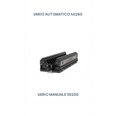
VARIO AUTOMATICO 40260
Realizzato in acciaio S700MC Completo di N°
2 centraline pneumatiche VARIO/PPU/01 per
sblocco apertura tramite cilindri pneumatici.
Movimentazione tramite sistema
motorizzato VARIO AUTO/02/R composto da:
- coppia di Motoriduttori Omron applicati alle
due testate della matrice; - cabinet con
centralina di comando e PLC a schermo
touch; - set ca…
VARIO MANUALE 50200