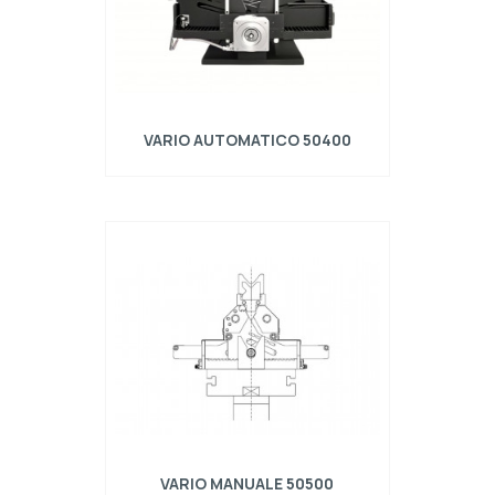
VARIO AUTOMATICO 50400
Realizzato in acciaio S700MC Completo di N°
1 centralina pneumatica VARIO/PPU/01 per
sblocco apertura tramite cilindri pneumatici.
Movimentazione tramite sistema
motorizzato VARIO AUTO/02/R composto da:
- coppia di Motoriduttori Omron applicati alle
due testate della matrice; - cabinet con
centralina di comando e PLC a schermo
touch; - set cav…
VARIO MANUALE 50500