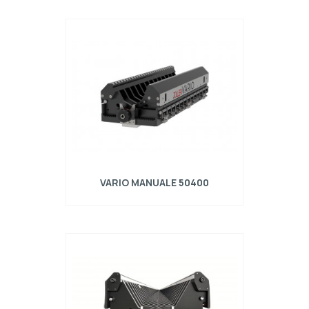
Realizzato in acciaio S700MC Completo di N°
1 centralina pneumatica VARIO/PPU/01 per
sblocco apertura tramite cilindri pneumatici.
Movimentazione tramite sistema
motorizzato VARIO AUTO/02/R composto da:
- coppia di Motoriduttori Omron applicati alle
due testate della matrice; - cabinet con
centralina di comando e PLC a schermo
touch; - set cav…
VARIO MANUALE 50400