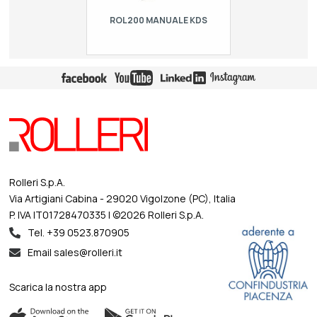
ROL200 MANUALE KDS
Sistema rapido superiore manuale con
doppia staffa (frontale e posteriore) per
utensili tipo R1, lunghezza 150 mm.
Carico massimo 1000 kN/m
Rolleri S.p.A.
Via Artigiani Cabina - 29020 Vigolzone (PC), Italia
P. IVA IT01728470335 | ©2026 Rolleri S.p.A.
Tel. +39 0523.870905
Email sales@rolleri.it
Scarica la nostra app