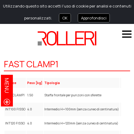
Utilizzando questo sito accetti l’uso di cookie per analisi e contenuti
personalizzati.
OK
Approfondisci
FAST CLAMP1
MENU
Codice
Peso [kg]
Tipologia
ROL1 CLAMP1
1.50
Staffa frontale per punzoni con sferette
INT100 FISSO
4.0
Intermedio H=100mm (senza cuneo di centinatura)
INT120 FISSO
4.0
Intermedio H=120mm (senza cuneo di centinatura)