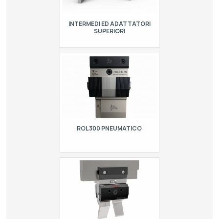
INTERMEDI ED ADATTATORI
SUPERIORI
Gli intermedi per presse piegatrici
possono essere fissi o con il cuneo di
regolazione attraverso il cuneo
centrale. In questo modo è possibile
regol…
ROL300 PNEUMATICO
ROL300 è un sistema brevettato di
bloccaggio pneumatico rapido per
punzoni modello europeo R1. Il rilascio
e l’allineamento degli utensili
risultano e…