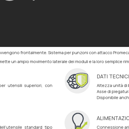
ne avvengono frontalmente. Sistema per punzoni con attacco Promec
rmette un ampio movimento laterale dei moduli e la loro semplice ri
DATI TECNIC
r utensili superiori, con
Altezza unità d
Asse di piegatur
Disponibile anc
ALIMENTAZI
ll’utensile standard tipo
Connessione aria 