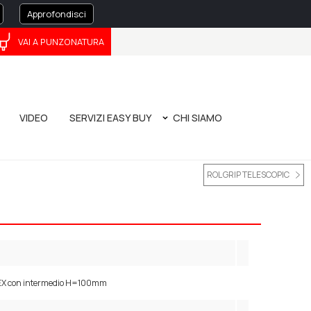
Approfondisci
VAI A PUNZONATURA
ČEŠTINA
中文
VIDEO
SERVIZI EASY BUY
CHI SIAMO
O
ATURA
MANUALE DI PIEGATURA - NUOVA EDIZIONE
LA NOSTRA STORIA
TOOL EVOLUTION 4.0
BANDO POR FESR 2014/2020
PRIVACY POLICY
CORPORATE GOVERNANCE
WHISTLEBLOWING
ROL GRIP TELESCOPIC
LEX con intermedio H=100mm