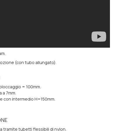
am.
mozione (con tubo allungato).
I
i bloccaggio = 100mm.
a a 7mm.
he con intermedio H=150mm.
ONE
tramite tubetti flessibili di nylon.