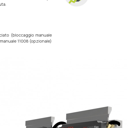
uta.
esciato (bloccaggio manuale
a manuale 11008 (opzionale)