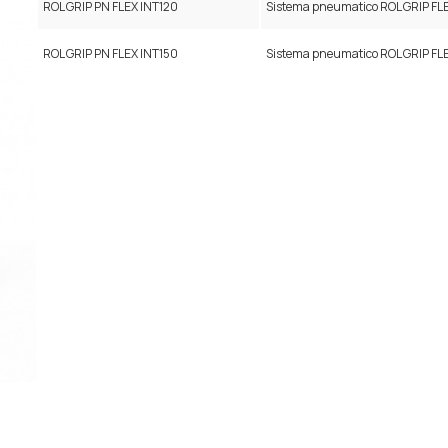
ROL GRIP PN FLEX INT120
Sistema pneumatico ROL GRIP F
ROL GRIP PN FLEX INT150
Sistema pneumatico ROL GRIP F
Attacco utensili R1