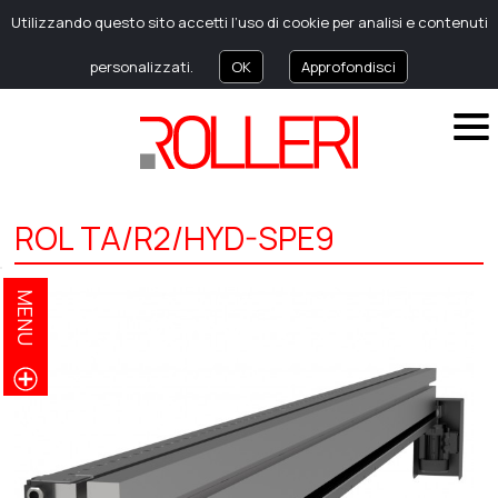
Utilizzando questo sito accetti l’uso di cookie per analisi e contenuti
personalizzati.
OK
Approfondisci
ROL TA/R2/HYD-SPE9
MENU