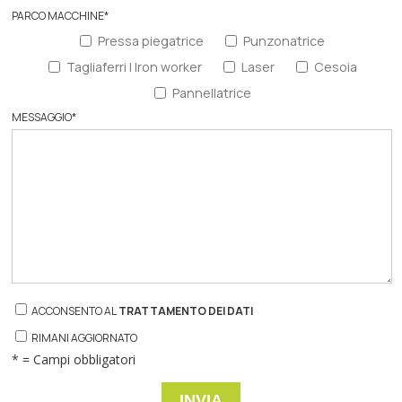
PARCO MACCHINE
*
Pressa piegatrice
Punzonatrice
Tagliaferri | Iron worker
Laser
Cesoia
Pannellatrice
MESSAGGIO
*
ACCONSENTO AL
TRATTAMENTO DEI DATI
RIMANI AGGIORNATO
* = Campi obbligatori
INVIA