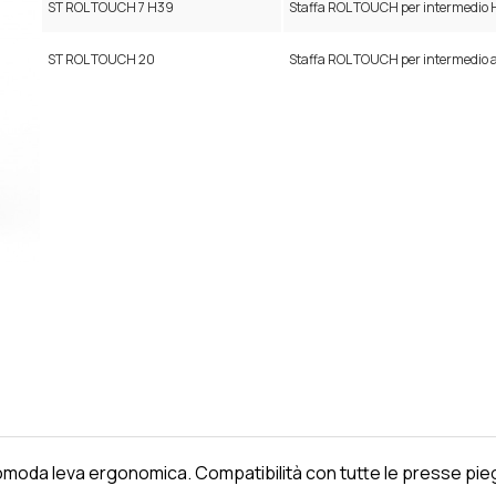
ST ROL TOUCH 7 H39
Staffa ROL TOUCH per intermed
ST ROL TOUCH 20
Staffa ROL TOUCH per intermedio
Attacco utensili R1
comoda leva ergonomica. Compatibilità con tutte le presse p