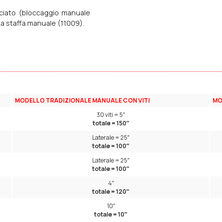
esciato (bloccaggio manuale
ta staffa manuale (11009).
MODELLO TRADIZIONALE MANUALE CON VITI
MO
30 viti = 5″
totale = 150″
Laterale = 25″
totale = 100″
Laterale = 25″
totale = 100″
4″
totale = 120″
10″
totale = 10″