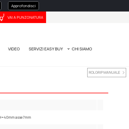
Approfondisci
VAI A PUNZONATURA
ČEŠTINA
中文
VIDEO
SERVIZI EASY BUY
CHI SIAMO
O
ATURA
MANUALE DI PIEGATURA - NUOVA EDIZIONE
LA NOSTRA STORIA
TOOL EVOLUTION 4.0
BANDO POR FESR 2014/2020
PRIVACY POLICY
CORPORATE GOVERNANCE
WHISTLEBLOWING
ROL GRIP MANUALE
io H=40mm asse 7mm