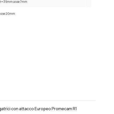
io H=39mm asse 7mm
 asse 20mm
iegatrici con attacco Europeo Promecam R1