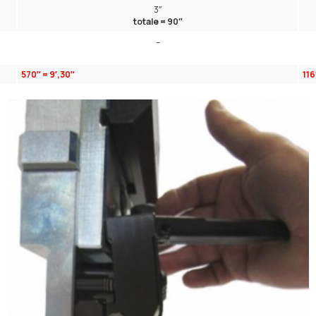
3″
totale = 90″
–
570″ = 9′,30″
116