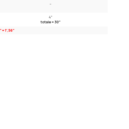
–
4″
totale = 30″
″ = 1′,56″