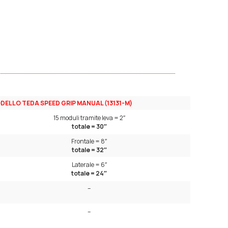
DELLO TEDA SPEED GRIP MANUAL (13131-M)
15 moduli tramite leva = 2″
totale = 30″
Frontale = 8″
totale = 32″
Laterale = 6″
totale = 24″
–
–