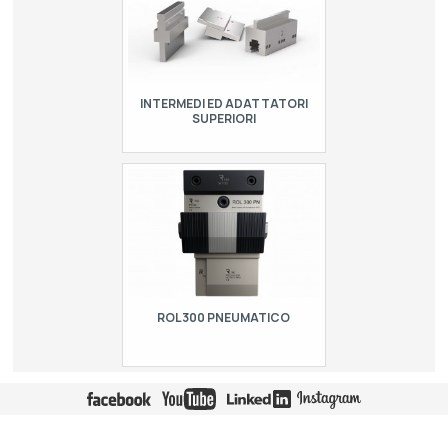
INTERMEDI ED ADATTATORI
SUPERIORI
Gli intermedi per presse piegatrici
possono essere fissi o con il cuneo di
regolazione attraverso il cuneo
centrale. In questo modo è possibile
regol…
ROL300 PNEUMATICO
ROL300 è un sistema brevettato di
bloccaggio pneumatico rapido per
punzoni modello europeo R1. Il rilascio
e l’allineamento degli utensili
risultano e…