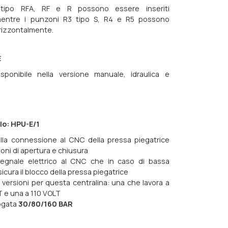
tipo RFA, RF e R possono essere inseriti
mentre i punzoni R3 tipo S, R4 e R5 possono
orizzontalmente.
E
sponibile nella versione manuale, idraulica e
llo: HPU-E/1
lla connessione al CNC della pressa piegatrice
ioni di apertura e chiusura
segnale elettrico al CNC che in caso di bassa
icura il blocco della pressa piegatrice
versioni per questa centralina: una che lavora a
 e una a 110 VOLT
ogata
30/80/160 BAR