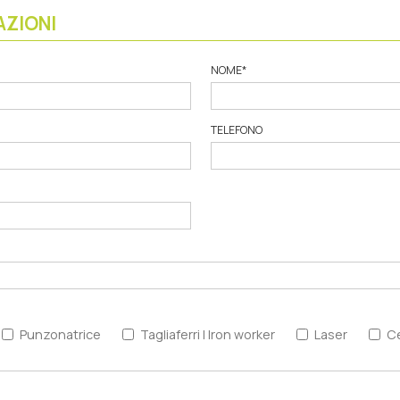
AZIONI
NOME
*
TELEFONO
Punzonatrice
Tagliaferri | Iron worker
Laser
C