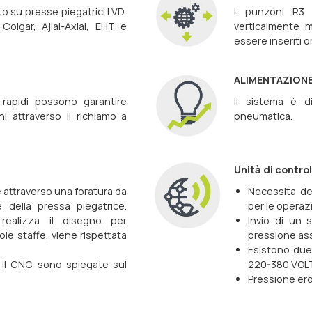
to su presse piegatrici LVD,
I punzoni R3 
Colgar, Ajial-Axial, EHT e
verticalmente 
essere inseriti 
ALIMENTAZION
 rapidi possono garantire
Il sistema è di
i attraverso il richiamo a
pneumatica.
Unità di contro
e attraverso una foratura da
Necessita de
 della pressa piegatrice.
per le operaz
 realizza il disegno per
Invio di un 
ole staffe, viene rispettata
pressione ass
Esistono due 
r il CNC sono spiegate sul
220-380 VOLT
Pressione er