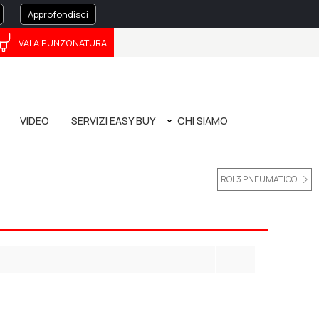
Approfondisci
VAI A PUNZONATURA
ČEŠTINA
中文
VIDEO
SERVIZI EASY BUY
CHI SIAMO
O
ATURA
MANUALE DI PIEGATURA - NUOVA EDIZIONE
LA NOSTRA STORIA
TOOL EVOLUTION 4.0
BANDO POR FESR 2014/2020
PRIVACY POLICY
CORPORATE GOVERNANCE
WHISTLEBLOWING
ROL3 PNEUMATICO