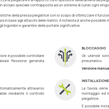
a in acciaio speciale contrapposta ad un sistema di cunei;ogni si
istiche della pressa piegatrice con lo scopo di ottimizzare il funzi
tura in base agli attacchi delle matrici. A richiesta è anche possib
li ingombri e garantire delle portate significative.
BLOCCAGGIO
riore è possibile controllare
Gli utensili so
iasi flessione generata
pneumatico.
Versione manual
INSTALLAZION
automaticamente attraverso
La tavola viene 
abile mediante il controllo
montaggio ed il
piegatrice.
È possibile inst