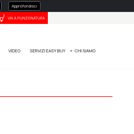
Approfondisci
VAI A PUNZONATURA
ČEŠTINA
中文
VIDEO
SERVIZI EASY BUY
CHI SIAMO
O
ATURA
MANUALE DI PIEGATURA - NUOVA EDIZIONE
LA NOSTRA STORIA
TOOL EVOLUTION 4.0
BANDO POR FESR 2014/2020
PRIVACY POLICY
CORPORATE GOVERNANCE
WHISTLEBLOWING