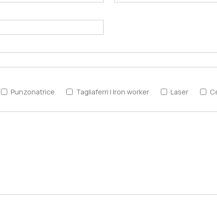
Punzonatrice
Tagliaferri | Iron worker
Laser
C