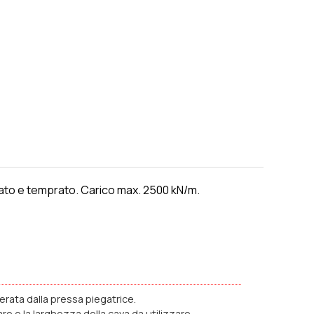
cato e temprato. Carico max. 2500 kN/m.
rata dalla pressa piegatrice.
e e la larghezza della cava da utilizzare.