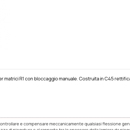
r matrici R1 con bloccaggio manuale. Costruita in C45 rettifi
le controllare e compensare meccanicamente qualsiasi flessione gene
a di piegatura e al rapporto tra lo spessore della lamiera da piegar