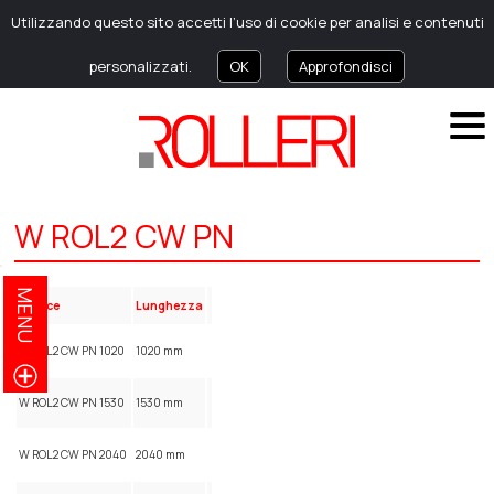
Utilizzando questo sito accetti l’uso di cookie per analisi e contenuti
personalizzati.
OK
Approfondisci
W ROL2 CW PN
MENU
Codice
Lunghezza
W ROL2 CW PN 1020
1020 mm
W ROL2 CW PN 1530
1530 mm
W ROL2 CW PN 2040
2040 mm