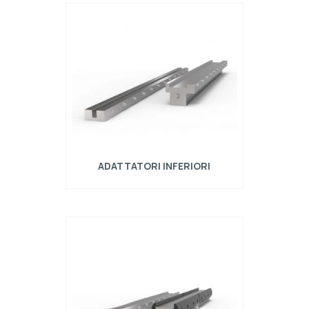
Gli adattatori per presse piegatrici sono stati
creati con lo scopo di poter attrezzare la
pressa piegatrice con una gamma molto
ampia di utensili standard a prescindere
dall'attacco originale della stessa. Esistono
adattatori per utensili superiori per il corretto
montaggio dei punzoni, mentre quelli
inferiori sono utili al fissaggio delle matric…
ADATTATORI INFERIORI
Scegli tra una gamma più ampia di utensili
inferiori