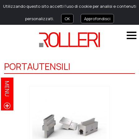
Utilizzando questo sito accetti l’uso di cookie per analisi e contenuti
personalizzati.
OK
Approfondisci
PORTAUTENSILI
MENU