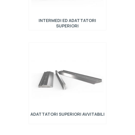
INTERMEDI ED ADATTATORI
SUPERIORI
Gli intermedi per presse piegatrici possono
essere fissi o con il cuneo di regolazione
attraverso il cuneo centrale. In questo modo è
possibile regolare qualsiasi tipo di pressa
piegatrice utilizzando degli schemi di
riferimento per le diverse lunghezze delle
presse piegatrici. Ogni intermedio andrà
numerato e posizionato sempre nello stesso
punto…
ADATTATORI SUPERIORI AVVITABILI