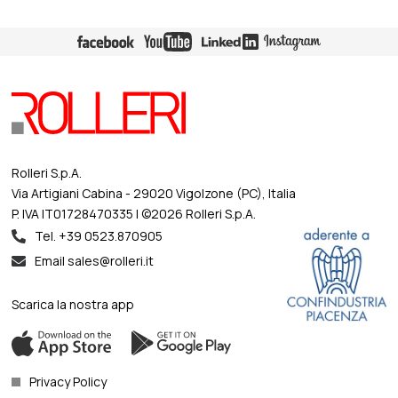
Le staffe per presse piegatrici rappresentano
una parte fondamentale per il corretto e
sicuro fissaggio dell'utensile superiore. Ogni
intermedio necessita di una staffa che può
essere di tipo manuale, con leva o a
scomparsa. Una ulteriore evoluzione delle
staffe prevede un inserto in poliuretano per
fissare correttamente i settori gli utensili fr…
Rolleri S.p.A.
Via Artigiani Cabina - 29020 Vigolzone (PC), Italia
P. IVA IT01728470335 | ©2026 Rolleri S.p.A.
Tel. +39 0523.870905
Email sales@rolleri.it
Scarica la nostra app
Privacy Policy