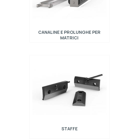
CANALINE E PROLUNGHE PER
MATRICI
Lo scopo delle canaline è quello di
standardizzare il montaggio delle matrici R1
attraverso un"binario” lungo quanto la
pressa piegatrice in cui alloggiare le matrici.
Sul banco della pressa piegatrice viene
fissata la canalina invece del tradizionale
multiV e una volta centrata e bloccata con
delle barre filettate, la pressa piegatrice è in
grado …
STAFFE