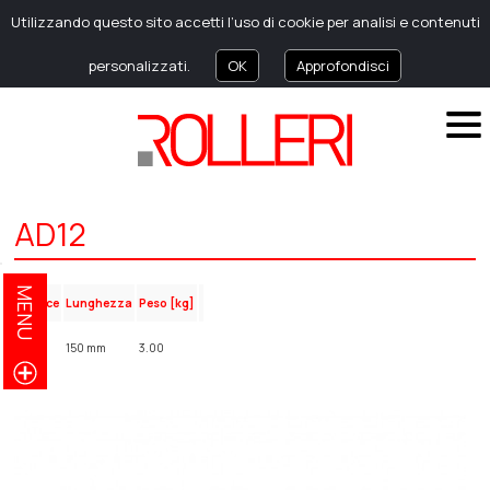
Utilizzando questo sito accetti l’uso di cookie per analisi e contenuti
personalizzati.
OK
Approfondisci
AD12
MENU
Codice
Lunghezza
Peso [kg]
AD12
150 mm
3.00