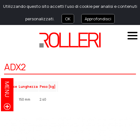
Utilizzando questo sito accetti l’uso di cookie per analisi e contenuti
personalizzati.
OK
Approfondisci
ADX2
MENU
Codice
Lunghezza
Peso [kg]
ADX2
150 mm
2.40