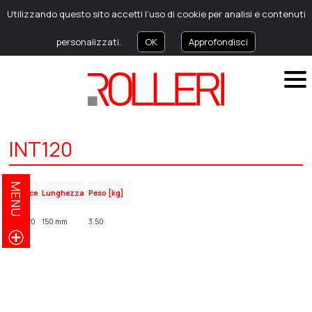
Utilizzando questo sito accetti l’uso di cookie per analisi e contenuti
personalizzati.
OK
Approfondisci
INT120
MENU
Codice
Lunghezza
Peso [kg]
INT120
150 mm
3.50