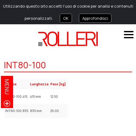
Utilizzando questo sito accetti l’uso di cookie per analisi e contenuti
personalizzati.
OK
Approfondisci
INT80-100
MENU
Codice
Lunghezza
Peso [kg]
INT80-100.415
415 mm
12.50
INT80-100.835
835 mm
25.00