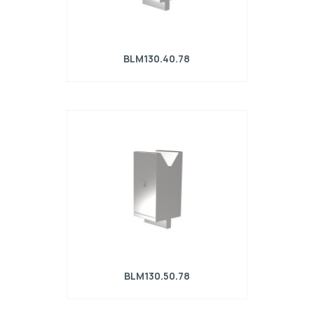
BLM130.40.78
Matrice R4 con altezza di lavoro=130mm,
α=78°, Raggio=4mm, Materiale=42Cr,
Portata massima=1350kN/m.
BLM130.50.78