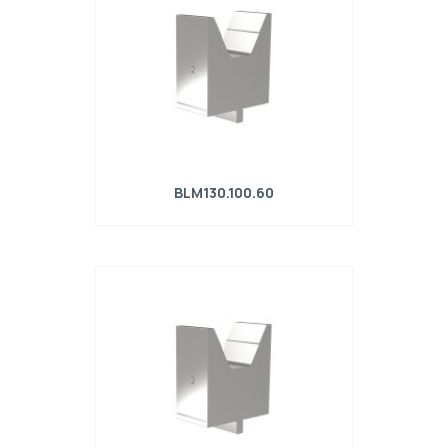
BLM130.100.60
Matrice R4 con altezza di lavoro=130mm,
α=60°, Raggio=6mm, Materiale=42Cr,
Portata massima=2700kN/m.