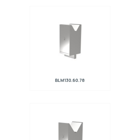
Matrice R4 con altezza di lavoro=130mm,
α=78°, Raggio=4mm, Materiale=42Cr,
Portata massima=1800kN/m.
BLM130.60.78
Matrice R4 con altezza di lavoro=130mm,
α=78°, Raggio=5mm, Materiale=42Cr,
Portata massima=2000kN/m.