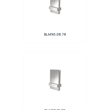
BLM90.08.78
Matrice R4 con altezza di lavoro=90mm,
α=78°, Raggio=0.8mm, Materiale=42Cr,
Portata massima=320kN/m.