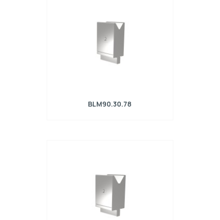
Portata massima=910kN/m.
BLM90.30.78
Matrice R4 con altezza di lavoro=90mm,
α=78°, Raggio=3mm, Materiale=42Cr,
Portata massima=1150kN/m.