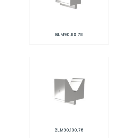
BLM90.80.78
Matrice R4 con altezza di lavoro=90mm,
α=78°, Raggio=6mm, Materiale=42Cr,
Portata massima=2300kN/m.
BLM90.100.78