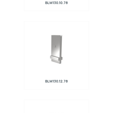
BLM130.10.78
Matrice R4 con altezza di lavoro=130mm,
α=78°, Raggio=1mm, Materiale=42Cr,
Portata massima=360kN/m.
BLM130.12.78
Matrice R4 con altezza di lavoro=130mm,
α=78°, Raggio=1mm, Materiale=42Cr,
Portata massima=500kN/m.