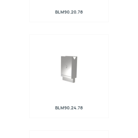
BLM90.20.78
Matrice R4 con altezza di lavoro=90mm,
α=78°, Raggio=1.6mm, Materiale=42Cr,
Portata massima=750kN/m.
BLM90.24.78
Matrice R4 con altezza di lavoro=90mm,
α=78°, Raggio=2.4mm, Materiale=42Cr,