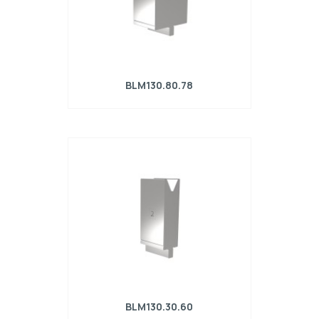
BLM130.80.78
Matrice R4 con altezza di lavoro=130mm,
α=78°, Raggio=6mm, Materiale=42Cr,
Portata massima=2300kN/m.
BLM130.30.60