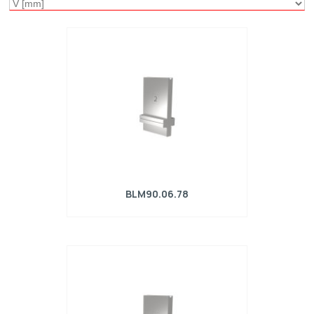
BLM90.06.78
Matrice R4 con altezza di lavoro=90mm,
α=78°, Raggio=0.8mm, Materiale=42Cr,
Portata massima=280kN/m.