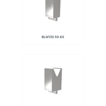
BLM130.50.60
Matrice R4 con altezza di lavoro=130mm,
α=60°, Raggio=4mm, Materiale=42Cr,
Portata massima=1780kN/m.