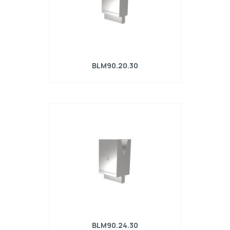
BLM90.20.30
Matrice R4 con altezza di lavoro=90mm,
α=30°, Raggio=2mm, Materiale=42Cr,
Portata massima=680kN/m.
BLM90.24.30