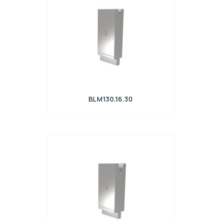
BLM130.16.30
Matrice R4 con altezza di lavoro=130mm,
α=30°, Raggio=1.6mm, Materiale=42Cr,
Portata massima=510kN/m.