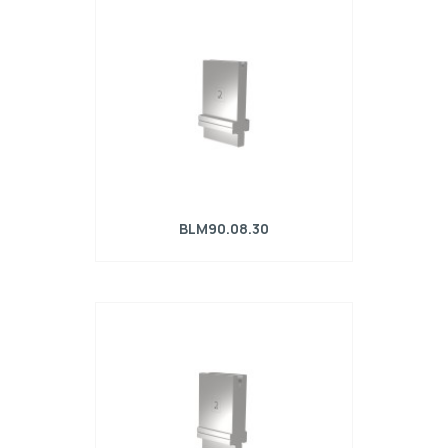
α=30°, Raggio=0,8mm, Materiale=42Cr,
Portata massima=250kN/m.
BLM90.08.30
Matrice R4 con altezza di lavoro=90mm,
α=30°, Raggio=0.8mm, Materiale=42Cr,
Portata massima=260kN/m.