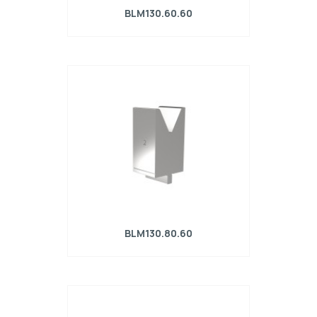
BLM130.60.60
Matrice R4 con altezza di lavoro=130mm,
α=60°, Raggio=5mm, Materiale=42Cr,
Portata massima=1700kN/m.
BLM130.80.60
Matrice R4 con altezza di lavoro=130mm,
α=60°, Raggio=6mm, Materiale=42Cr,
Portata massima=2500kN/m.