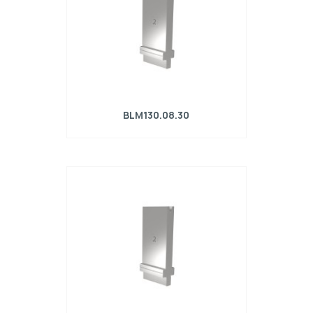
BLM130.08.30
Matrice R4 con altezza di lavoro=130mm,
α=30°, Raggio=0.8mm, Materiale=42Cr,
Portata massima=260kN/m.