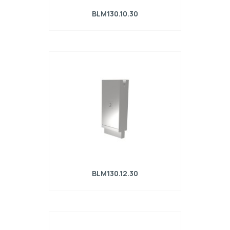
BLM130.10.30
Matrice R4 con altezza di lavoro=130mm,
α=30°, Raggio=1mm, Materiale=42Cr,
Portata massima=360kN/m.
BLM130.12.30
Matrice R4 con altezza di lavoro=130mm,
α=30°, Raggio=1.2mm, Materiale=42Cr,
Portata massima=460kN/m.