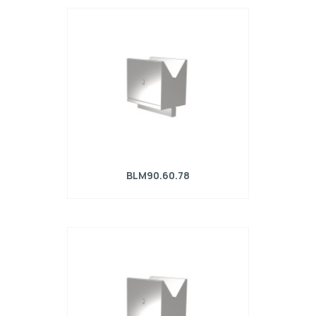
Matrice R4 con altezza di lavoro=90mm,
α=78°, Raggio=4mm, Materiale=42Cr,
Portata massima=1800kN/m.
BLM90.60.78
Matrice R4 con altezza di lavoro=90mm,
α=78°, Raggio=5mm, Materiale=42Cr,
Portata massima=2000kN/m.