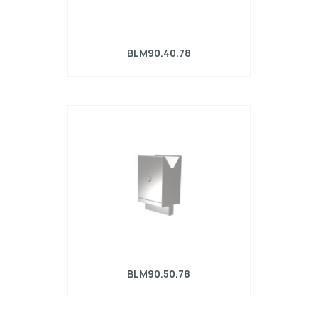
BLM90.40.78
Matrice R4 con altezza di lavoro=90mm,
α=78°, Raggio=4mm, Materiale=42Cr,
Portata massima=1350kN/m.
BLM90.50.78