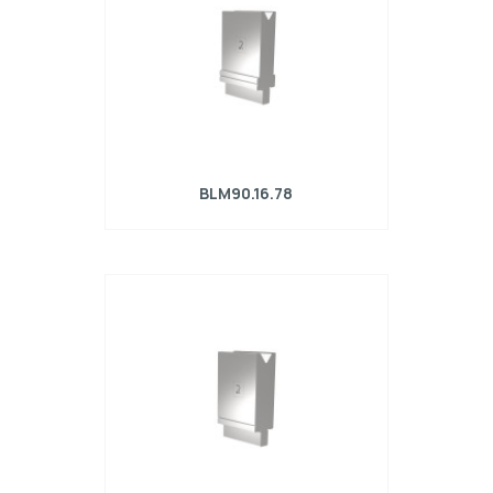
BLM90.16.78
Matrice R4 con altezza di lavoro=90mm,
α=78°, Raggio=2.5mm, Materiale=42Cr,
Portata massima=700kN/m.