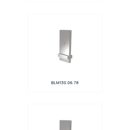
Matrice R4 con altezza di lavoro=90mm,
α=78°, Raggio=6mm, Materiale=42Cr,
Portata massima=2500kN/m.
BLM130.06.78
Matrice R4 con altezza di lavoro=130mm,
α=78°, Raggio=0.8mm, Materiale=42Cr,
Portata massima=280kN/m.