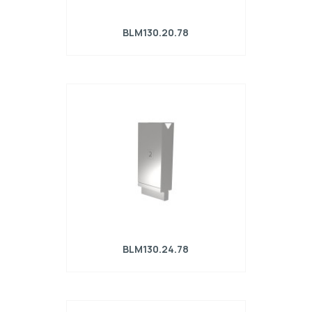
BLM130.20.78
Matrice R4 con altezza di lavoro=130mm,
α=78°, Raggio=2mm, Materiale=42Cr,
Portata massima=750kN/m.
BLM130.24.78
Matrice R4 con altezza di lavoro=130mm,