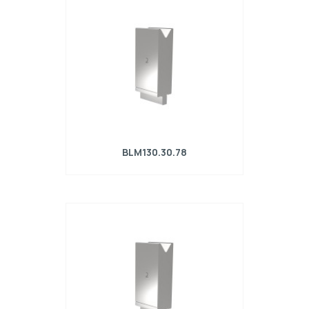
α=78°, Raggio=2.4mm, Materiale=42Cr,
Portata massima=910kN/m.
BLM130.30.78
Matrice R4 con altezza di lavoro=130mm,
α=78°, Raggio=3mm, Materiale=42Cr,
Portata massima=1150kN/m.