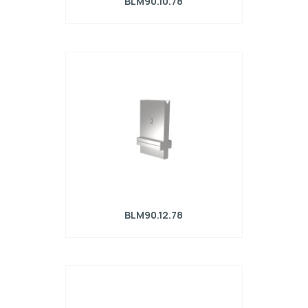
BLM90.10.78
Matrice R4 con altezza di lavoro=90mm,
α=78°, Raggio=1mm, Materiale=42Cr,
Portata massima=360kN/m.
BLM90.12.78
Matrice R4 con altezza di lavoro=90mm,
α=78°, Raggio=1.2mm, Materiale=42Cr,
Portata massima=500kN/m.