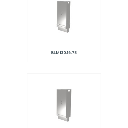
BLM130.16.78
Matrice R4 con altezza di lavoro=130mm,
α=78°, Raggio=1.6mm, Materiale=42Cr,
Portata massima=700kN/m.