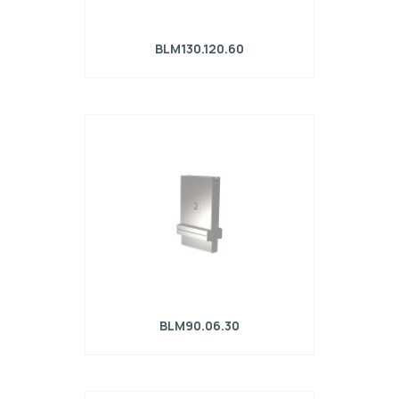
BLM130.120.60
Matrice R4 con altezza di lavoro=130mm,
α=60°, Raggio=8mm, Materiale=42Cr,
Portata massima=2200kN/m.
BLM90.06.30
Matrice R4 con altezza di lavoro=90mm,