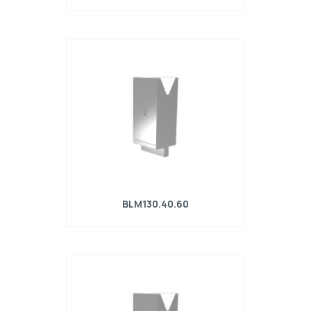
Matrice R4 con altezza di lavoro=130mm,
α=60°, Raggio=3mm, Materiale=42Cr,
Portata massima=1050kN/m.
BLM130.40.60
Matrice R4 con altezza di lavoro=130mm,
α=60°, Raggio=4mm, Materiale=42Cr,
Portata massima=1300kN/m.