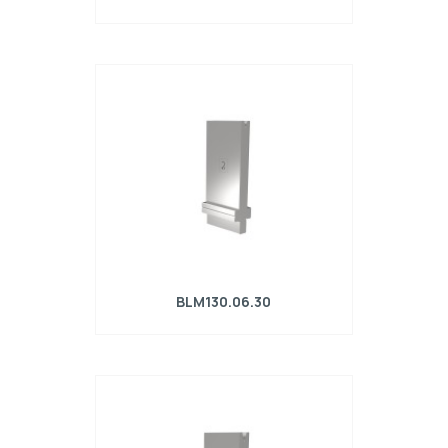
Matrice R4 con altezza di lavoro=90mm,
α=30°, Raggio=2.4mm, Materiale=42Cr,
Portata massima=930kN/m.
BLM130.06.30
Matrice R4 con altezza di lavoro=130mm,
α=30°, Raggio=0,8mm, Materiale=42Cr,
Portata massima=250kN/m.