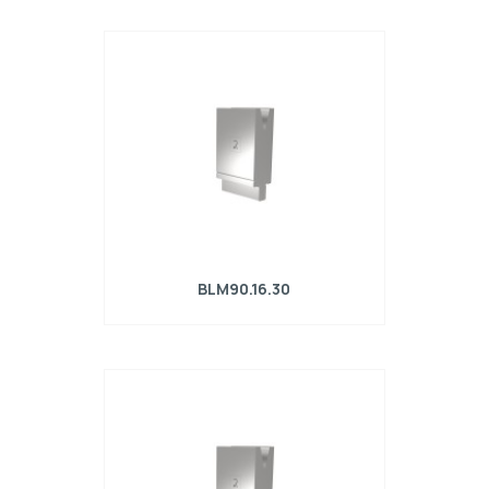
Matrice R4 con altezza di lavoro=90mm,
α=30°, Raggio=1,2mm, Materiale=42Cr,
Portata massima=460kN/m.
BLM90.16.30
Matrice R4 con altezza di lavoro=90mm,
α=30°, Raggio=1.6mm, Materiale=42Cr,
Portata massima=510kN/m.