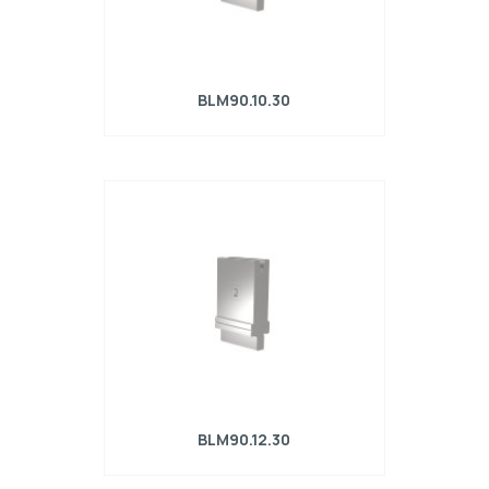
BLM90.10.30
Matrice R4 con altezza di lavoro=90mm,
α=30°, Raggio=1mm, Materiale=42Cr,
Portata massima=360kN/m.
BLM90.12.30