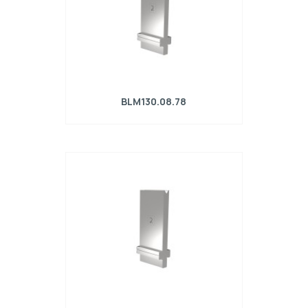
BLM130.08.78
Matrice R4 con altezza di lavoro=130mm,
α=78°, Raggio=0.8mm, Materiale=42Cr,
Portata massima=320kN/m.