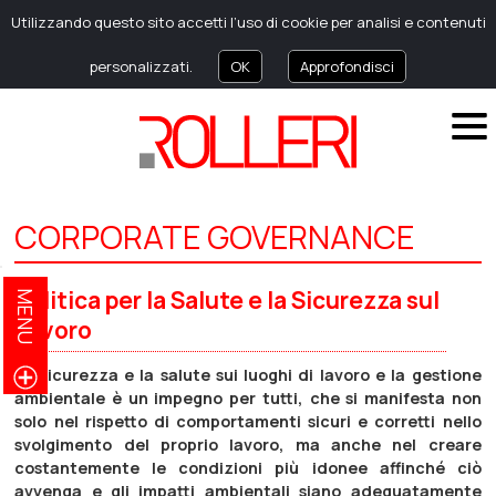
Utilizzando questo sito accetti l’uso di cookie per analisi e contenuti
personalizzati.
OK
Approfondisci
CORPORATE GOVERNANCE
Politica per la Salute e la Sicurezza sul
MENU
Lavoro
La sicurezza e la salute sui luoghi di lavoro e la gestione
ambientale è un impegno per tutti, che si manifesta non
solo nel rispetto di comportamenti sicuri e corretti nello
svolgimento del proprio lavoro, ma anche nel creare
costantemente le condizioni più idonee affinché ciò
avvenga e gli impatti ambientali siano adeguatamente